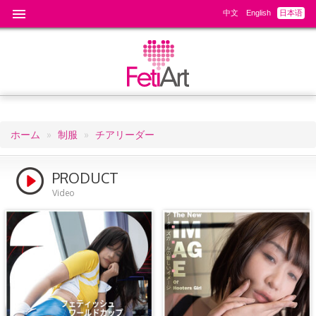
中文
English
日本语
ホーム
制服
チアリーダー
パ
ン
PRODUCT
く
Video
ず