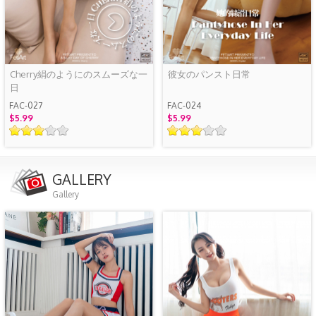
Cherry絹のようにのスムーズな一
彼女のパンスト日常
日
FAC-027
FAC-024
$5.99
$5.99
GALLERY
Gallery