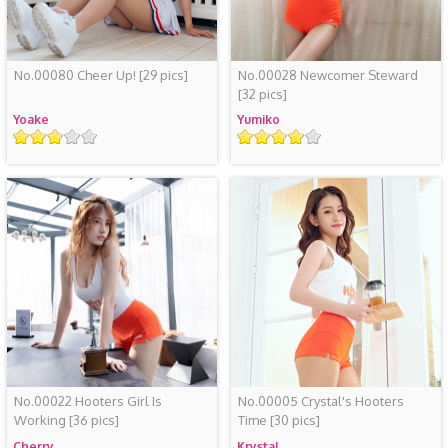
No.00080 Cheer Up!
[29 pics]
No.00028 Newcomer Steward
[32 pics]
Yoake
Yumiko
レ
レ
ー
ー
テ
テ
ィ
ィ
ン
ン
グ
グ
No.00022 Hooters Girl Is
No.00005 Crystal's Hooters
Working
[36 pics]
Time
[30 pics]
Cherry
Krystal