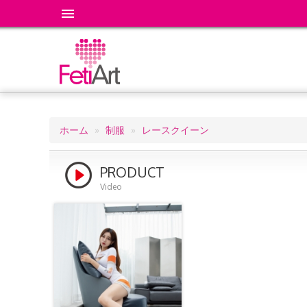
ホーム
制服
レースクイーン
パ
ン
PRODUCT
く
Video
ず